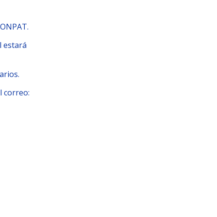
LCONPAT.
l estará
arios.
l correo: