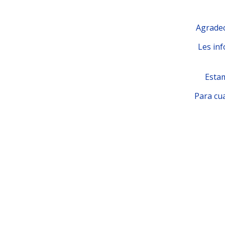
Agradec
Les inf
Estam
Para cua