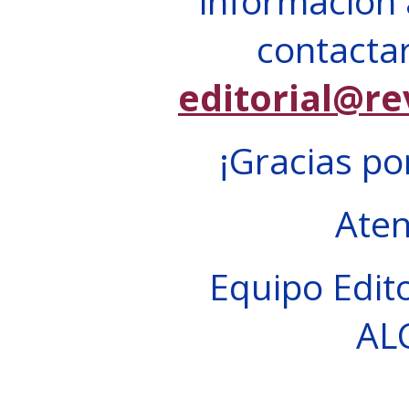
información 
contactar
editorial@re
¡Gracias po
Ate
Equipo Edito
AL