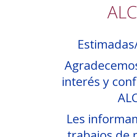
AL
Estimadas/
Agradecemos
interés y conf
AL
Les informa
trabajos de 