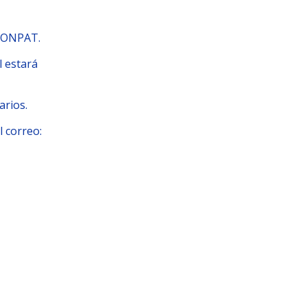
LCONPAT.
l estará
arios.
l correo: