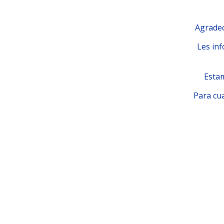
Agradec
Les inf
Estam
Para cua