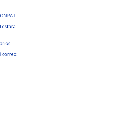
LCONPAT.
l estará
arios.
l correo: