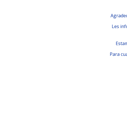
Agradec
Les inf
Estam
Para cua