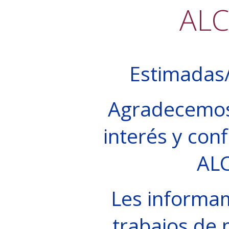
AL
Estimadas/
Agradecemos
interés y conf
AL
Les informa
trabajos de 