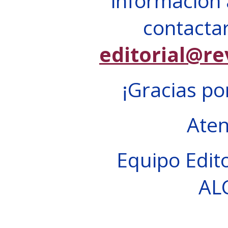
información 
contactar
editorial@re
¡Gracias po
Ate
Equipo Edito
AL