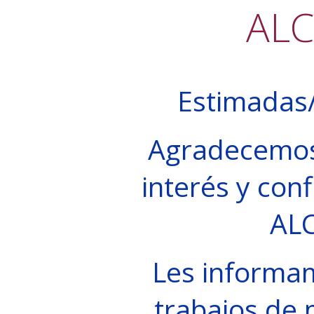
AL
Estimadas/
Agradecemos
interés y conf
AL
Les informa
trabajos de 