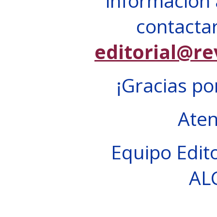
información 
contactar
editorial@re
¡Gracias po
Ate
Equipo Edito
AL