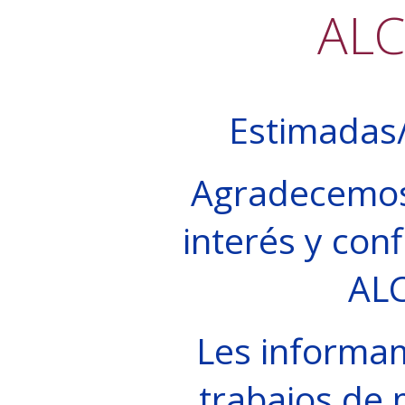
AL
Estimadas/
Agradecemos
interés y conf
AL
Les informa
trabajos de 