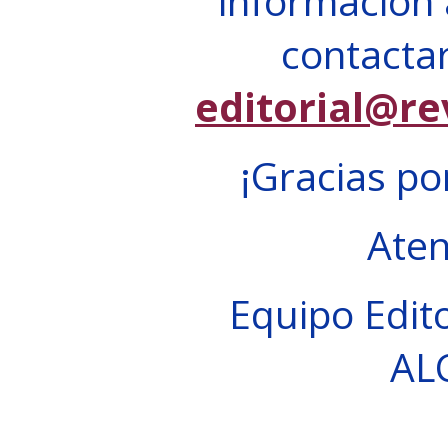
información 
contactar
editorial@re
¡Gracias po
Ate
Equipo Edito
AL