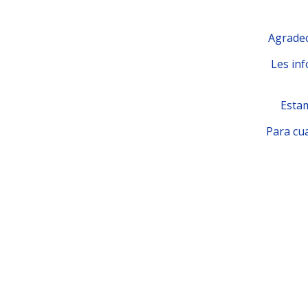
Agradec
Les inf
Estam
Para cua