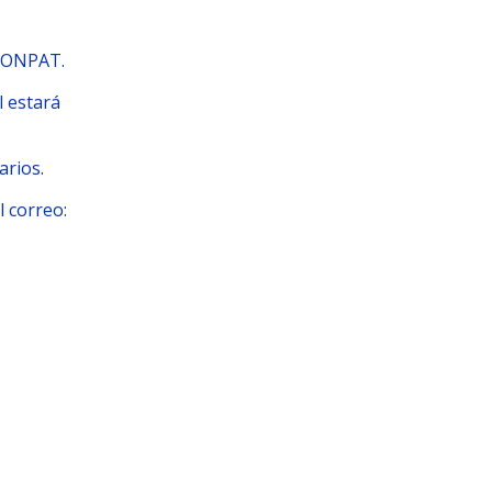
LCONPAT.
l estará
arios.
l correo: