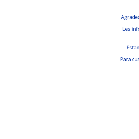
Agradec
Les inf
Estam
Para cua