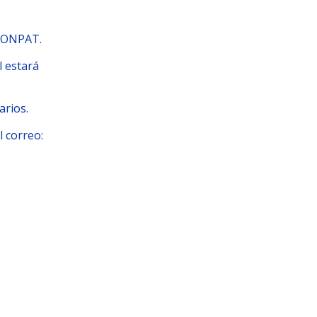
LCONPAT.
l estará
arios.
l correo: