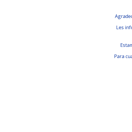
Agradec
Les inf
Estam
Para cua