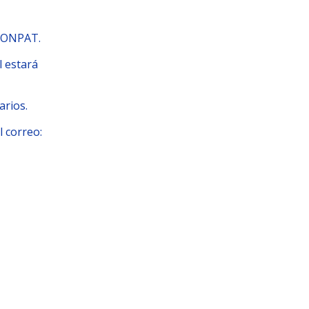
LCONPAT.
l estará
arios.
l correo: