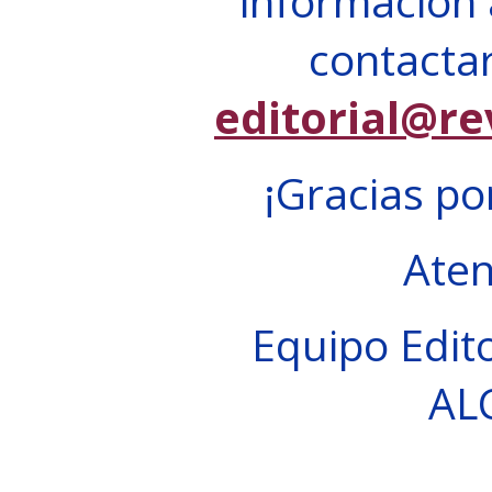
información 
contactar
editorial@re
¡Gracias po
Ate
Equipo Edito
AL