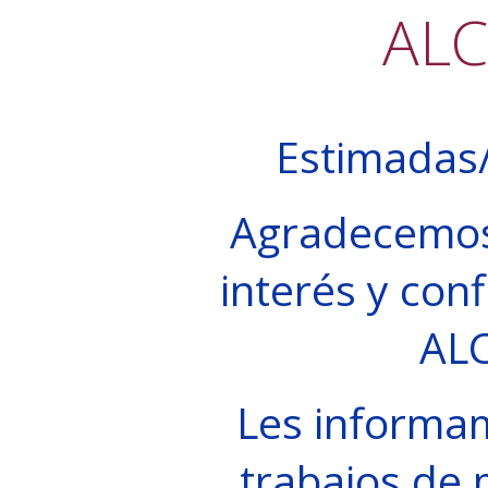
AL
Estimadas/
Agradecemos
interés y conf
AL
Les informa
trabajos de 