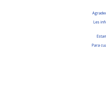
Agradec
Les inf
Estam
Para cua