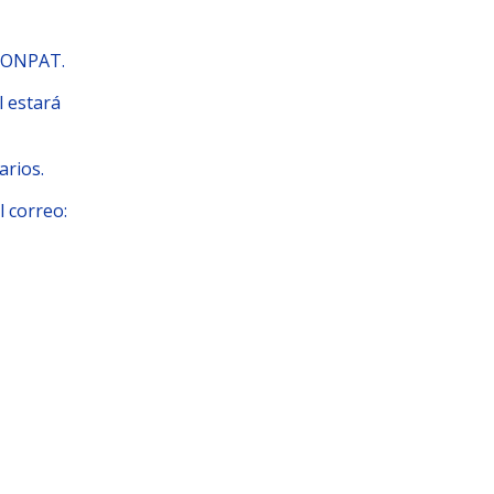
LCONPAT.
l estará
arios.
l correo: