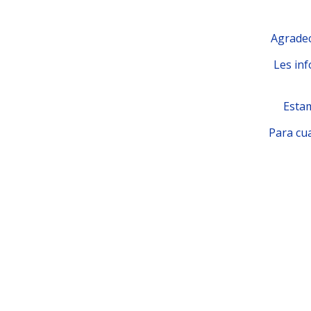
Agradec
Les inf
Estam
Para cua