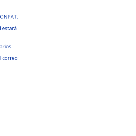
LCONPAT.
l estará
arios.
l correo: