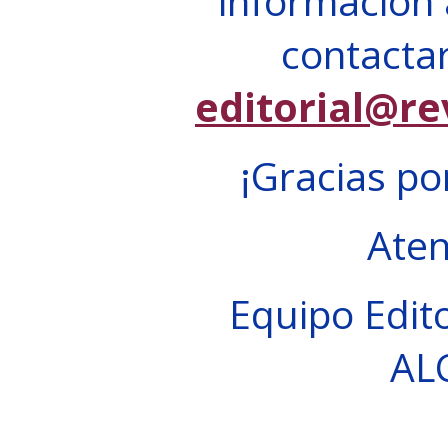
información 
contactar
editorial@re
¡Gracias po
Ate
Equipo Edito
AL