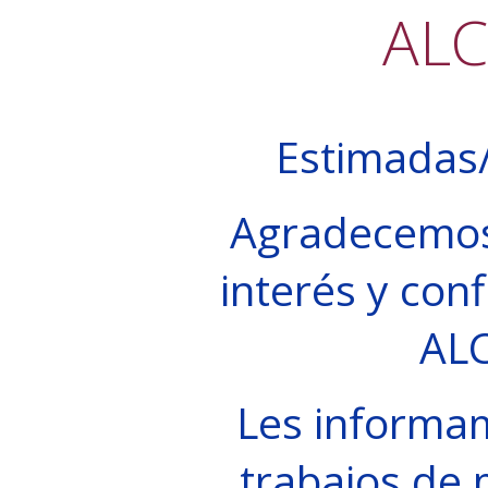
AL
Estimadas/
Agradecemos
interés y conf
AL
Les informa
trabajos de 