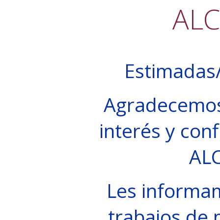
AL
Estimadas/
Agradecemos
interés y conf
AL
Les informa
trabajos de 