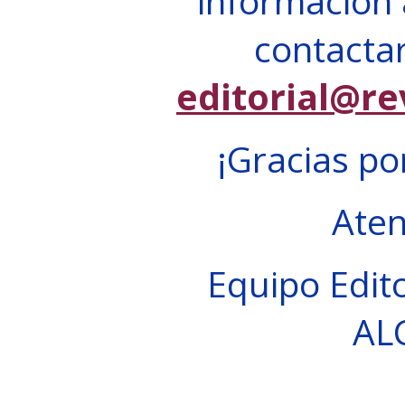
información 
contactar
editorial@re
¡Gracias po
Ate
Equipo Edito
AL