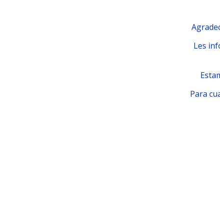
Agradec
Les inf
Estam
Para cua