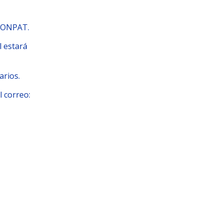
LCONPAT.
l estará
arios.
l correo: