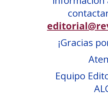
información 
contactar
editorial@re
¡Gracias po
Ate
Equipo Edito
AL