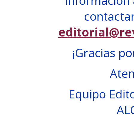
información 
contactar
editorial@re
¡Gracias po
Ate
Equipo Edito
AL