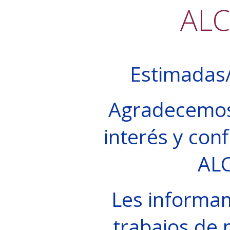
AL
Estimadas/
Agradecemos
interés y conf
AL
Les informa
trabajos de 