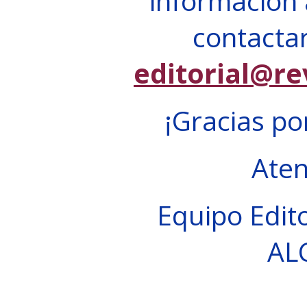
información 
contactar
editorial@re
¡Gracias po
Ate
Equipo Edito
AL