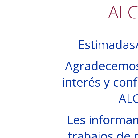
AL
Estimadas/
Agradecemos
interés y conf
AL
Les informa
trabajos de 