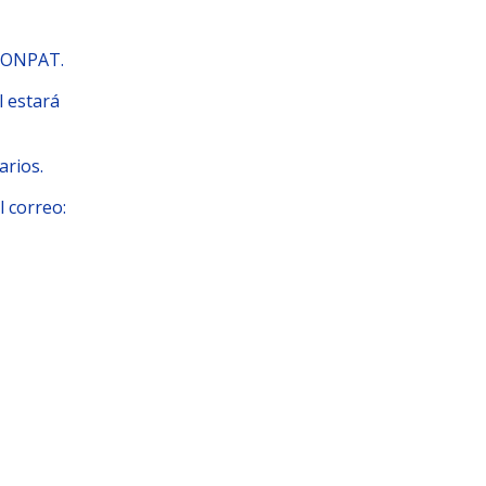
LCONPAT.
l estará
arios.
l correo: