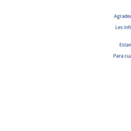
Agradec
Les inf
Estam
Para cua