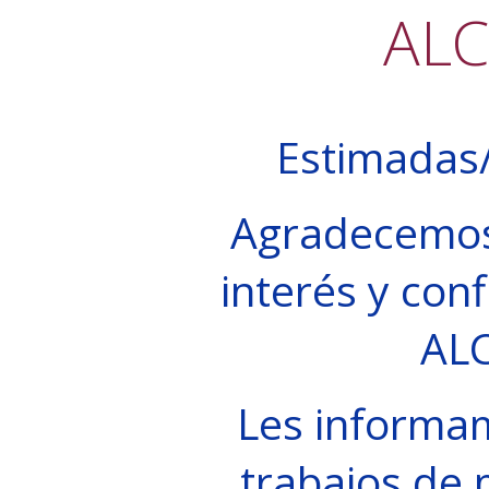
AL
Estimadas/
Agradecemos
interés y conf
AL
Les informa
trabajos de 