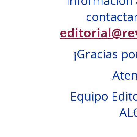
información 
contactar
editorial@re
¡Gracias po
Ate
Equipo Edito
AL