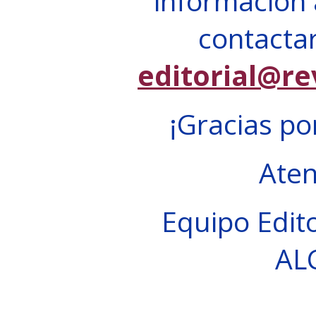
información 
contactar
editorial@re
¡Gracias po
Ate
Equipo Edito
AL