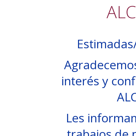
AL
Estimadas/
Agradecemos
interés y conf
AL
Les informa
trabajos de 