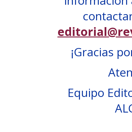
información 
contactar
editorial@re
¡Gracias po
Ate
Equipo Edito
AL