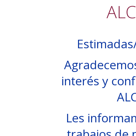
AL
Estimadas/
Agradecemos
interés y conf
AL
Les informa
trabajos de 