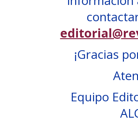
información 
contactar
editorial@re
¡Gracias po
Ate
Equipo Edito
AL