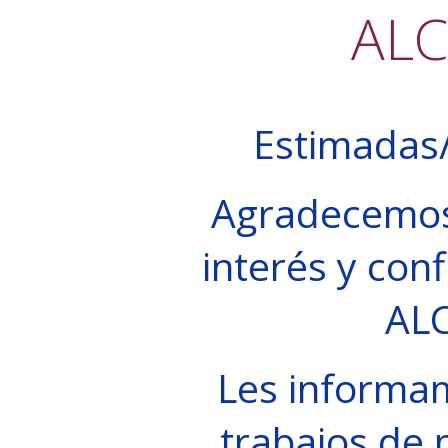
AL
Estimadas/
Agradecemos
interés y conf
AL
Les informa
trabajos de 