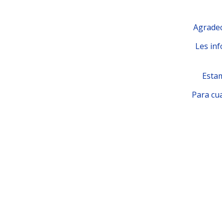
Agradec
Les inf
Estam
Para cua