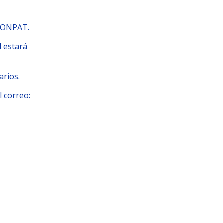
LCONPAT.
l estará
arios.
l correo: