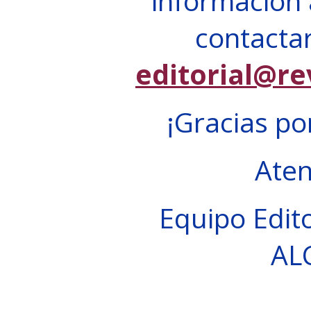
información 
contactar
editorial@re
¡Gracias po
Ate
Equipo Edito
AL