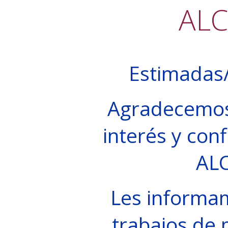
AL
Estimadas/
Agradecemos
interés y conf
AL
Les informa
trabajos de 