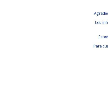
Agradec
Les inf
Estam
Para cua