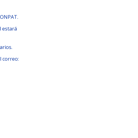
LCONPAT.
l estará
arios.
l correo: