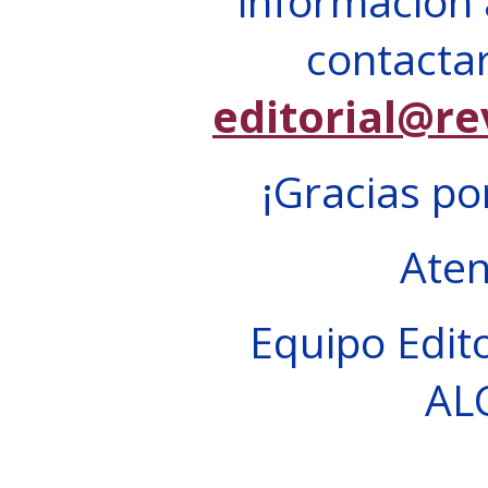
información 
contactar
editorial@re
¡Gracias po
Ate
Equipo Edito
AL