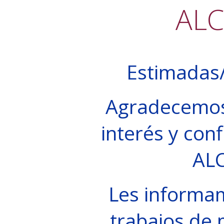
AL
Estimadas/
Agradecemos
interés y conf
AL
Les informa
trabajos de 