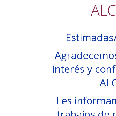
AL
Estimadas/
Agradecemos
interés y conf
AL
Les informa
trabajos de 