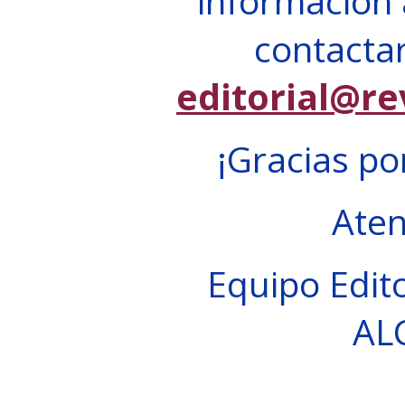
información 
contactar
editorial@re
¡Gracias po
Ate
Equipo Edito
AL