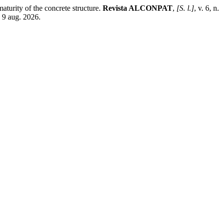
rity of the concrete structure.
Revista ALCONPAT
,
[S. l.]
, v. 6,
: 9 aug. 2026.