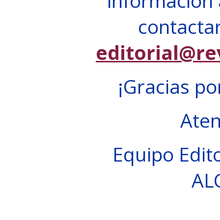
información 
contactar
editorial@re
¡Gracias po
Ate
Equipo Edito
AL