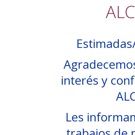
AL
Estimadas/
Agradecemos
interés y conf
AL
Les informa
trabajos de 