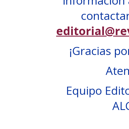
información 
contactar
editorial@re
¡Gracias po
Ate
Equipo Edito
AL