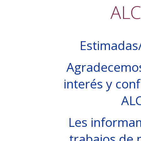
AL
Estimadas/
Agradecemos
interés y conf
AL
Les informa
trabajos de 