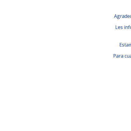
Agradec
Les inf
Estam
Para cua