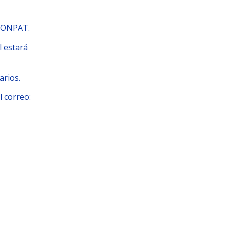
LCONPAT.
l estará
arios.
l correo: