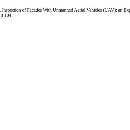
 H. Inspection of Facades With Unmanned Aerial Vehicles (UAV): an Ex
88-104.