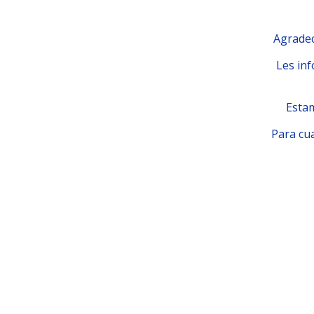
Agradec
Les inf
Estam
Para cua