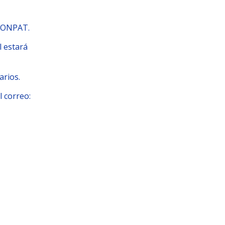
LCONPAT.
l estará
arios.
l correo: