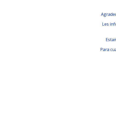
Agradec
Les inf
Estam
Para cua