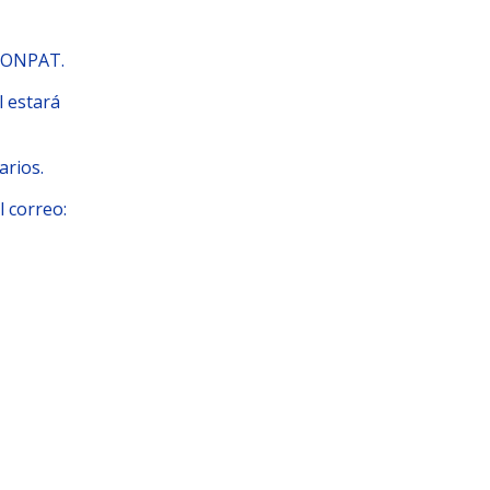
LCONPAT.
l estará
arios.
l correo: