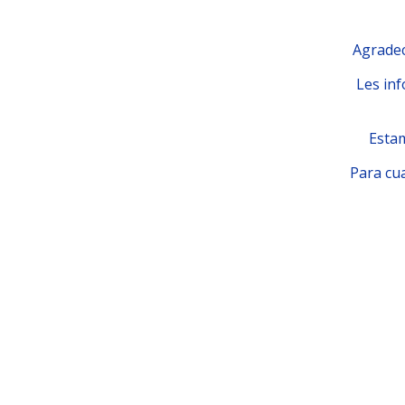
Agradec
Les inf
Estam
Para cua