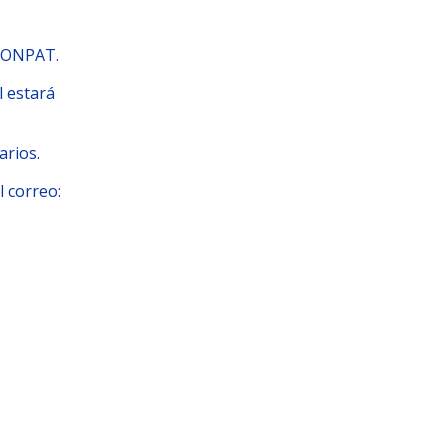
LCONPAT.
l estará
arios.
l correo: