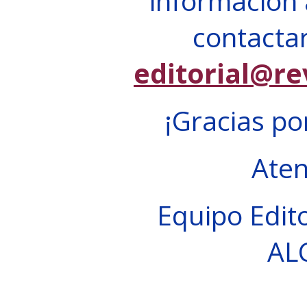
información 
contactar
editorial@re
¡Gracias po
Ate
Equipo Edito
AL