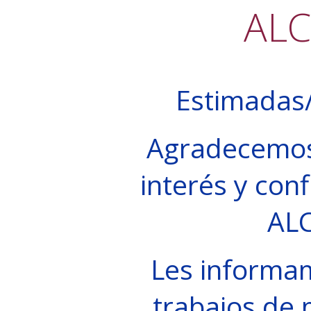
AL
Estimadas/
Agradecemos
interés y conf
AL
Les informa
trabajos de 