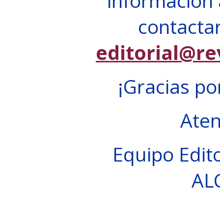
información 
contactar
editorial@re
¡Gracias po
Ate
Equipo Edito
AL