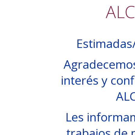
AL
Estimadas/
Agradecemos
interés y conf
AL
Les informa
trabajos de 