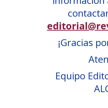
información 
contactar
editorial@re
¡Gracias po
Ate
Equipo Edito
AL