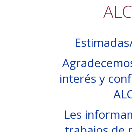
AL
Estimadas/
Agradecemos
interés y conf
AL
Les informa
trabajos de 