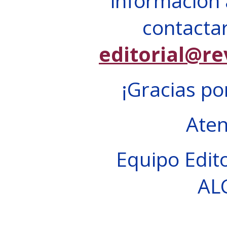
información 
contactar
editorial@re
¡Gracias po
Ate
Equipo Edito
AL