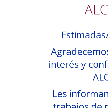
AL
Estimadas/
Agradecemos
interés y conf
AL
Les informa
trabajos de 