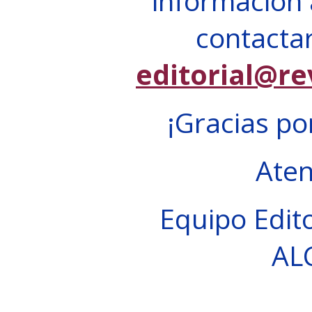
información 
contactar
editorial@re
¡Gracias po
Ate
Equipo Edito
AL