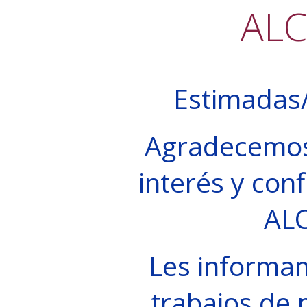
AL
Estimadas/
Agradecemos
interés y conf
AL
Les informa
trabajos de 