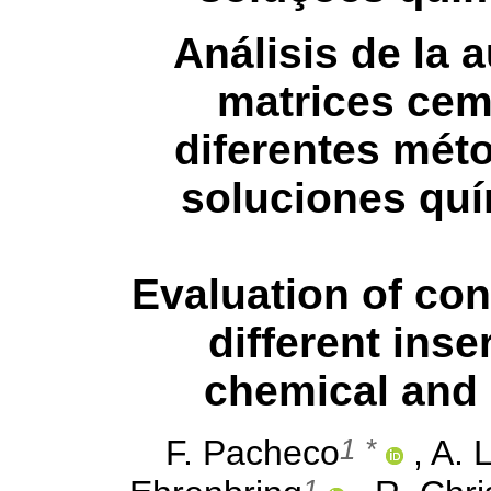
Análisis de la 
matrices ce
diferentes mét
soluciones quí
Evaluation of con
different inse
chemical and 
1
*
F. Pacheco
, A. 
1