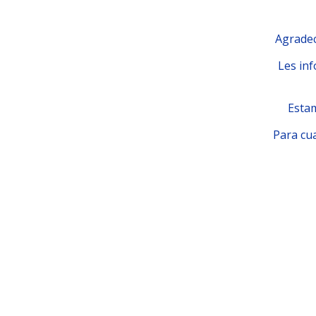
Agradec
Les inf
Estam
Para cua