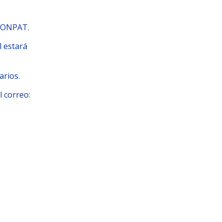
LCONPAT.
l estará
arios.
l correo: